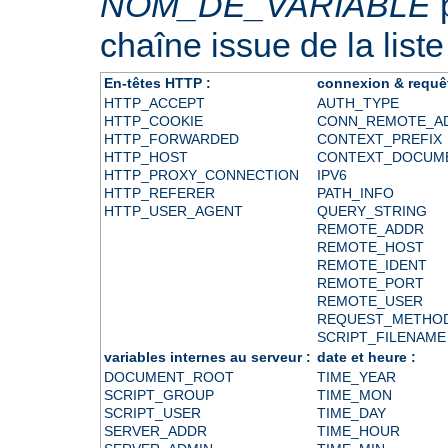
NOM_DE_VARIABLE
p
chaîne issue de la liste
En-têtes HTTP :
connexion & requê
HTTP_ACCEPT
AUTH_TYPE
HTTP_COOKIE
CONN_REMOTE_A
HTTP_FORWARDED
CONTEXT_PREFIX
HTTP_HOST
CONTEXT_DOCUM
HTTP_PROXY_CONNECTION
IPV6
HTTP_REFERER
PATH_INFO
HTTP_USER_AGENT
QUERY_STRING
REMOTE_ADDR
REMOTE_HOST
REMOTE_IDENT
REMOTE_PORT
REMOTE_USER
REQUEST_METHO
SCRIPT_FILENAME
variables internes au serveur :
date et heure :
DOCUMENT_ROOT
TIME_YEAR
SCRIPT_GROUP
TIME_MON
SCRIPT_USER
TIME_DAY
SERVER_ADDR
TIME_HOUR