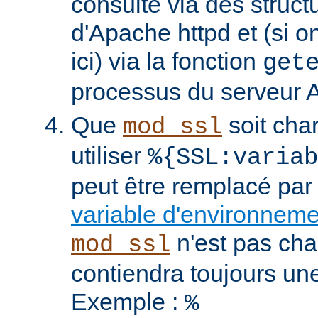
consulté via des struct
d'Apache httpd et (si o
ici) via la fonction
get
processus du serveur 
Que
soit cha
mod_ssl
utiliser
%{SSL:variab
peut être remplacé par
variable d'environnem
n'est pas cha
mod_ssl
contiendra toujours un
Exemple :
%