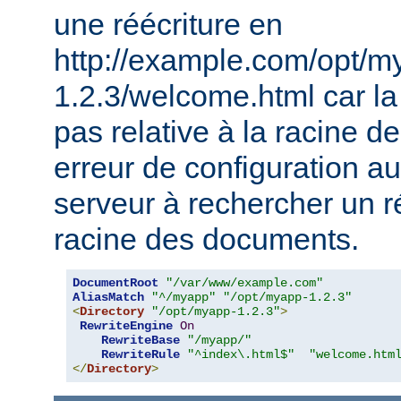
une réécriture en
http://example.com/opt/m
1.2.3/welcome.html car la 
pas relative à la racine 
erreur de configuration au
serveur à rechercher un ré
racine des documents.
DocumentRoot
"/var/www/example.com"
AliasMatch
"^/myapp"
"/opt/myapp-1.2.3"
<
Directory
"/opt/myapp-1.2.3"
>
RewriteEngine
On
RewriteBase
"/myapp/"
RewriteRule
"^index\.html$"
"welcome.htm
</
Directory
>