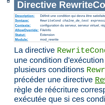
Directive
RewriteC
Description:
Définit une condition qui devra être satisfait
Syntaxe:
RewriteCond
chaîne_de_test
express
Contexte:
configuration du serveur, serveur virtuel, ré
AllowOverride:
FileInfo
Statut:
Extension
Module:
mod_rewrite
La directive
RewriteCon
une condition d'exécution
plusieurs conditions
Rew
précéder une directive
Re
règle de réécriture corres
exécutée que si ces condi