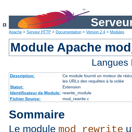
Serveu
Apache
>
Serveur HTTP
>
Documentation
>
Version 2.4
>
Modules
Module Apache mod_
Langues 
Description:
Ce module fournit un moteur de réécr
les URLs des requêtes à la volée
Statut:
Extension
Identificateur de Module:
rewrite_module
Fichier Source:
mod_rewrite.c
Sommaire
Le module
u
mod_rewrite