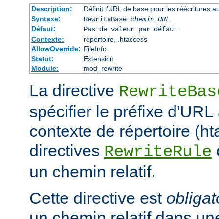
Description:
Définit l'URL de base pour les réécritures a
Syntaxe:
RewriteBase
chemin_URL
Défaut:
Pas de valeur par défaut
Contexte:
répertoire, .htaccess
AllowOverride:
FileInfo
Statut:
Extension
Module:
mod_rewrite
La directive
RewriteBas
spécifier le préfixe d'URL 
contexte de répertoire (ht
directives
RewriteRule
un chemin relatif.
Cette directive est
obligat
un chemin relatif dans une