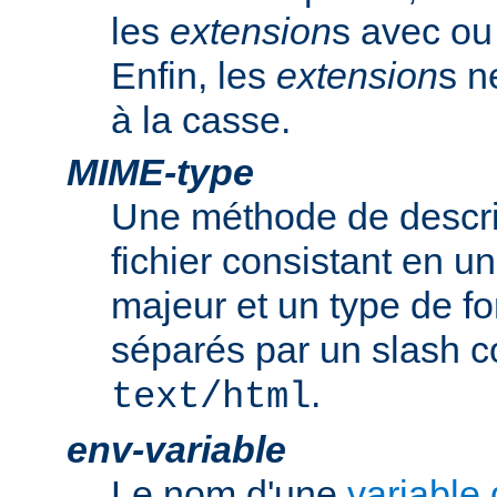
les
extension
s avec ou 
Enfin, les
extension
s n
à la casse.
MIME-type
Une méthode de descrip
fichier consistant en u
majeur et un type de f
séparés par un slash
.
text/html
env-variable
Le nom d'une
variable